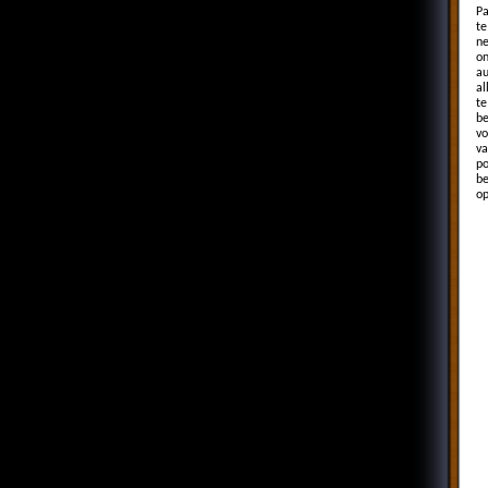
Pa
te
ne
on
au
al
te
be
vo
va
po
be
op