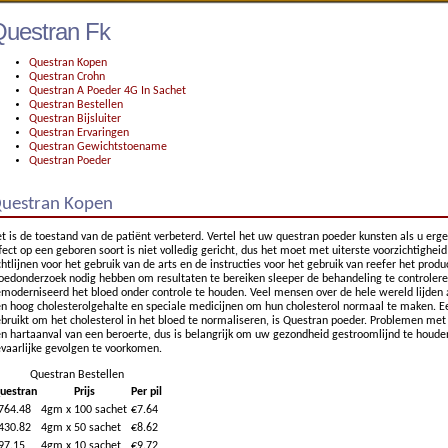
uestran Fk
Questran Kopen
Questran Crohn
Questran A Poeder 4G In Sachet
Questran Bestellen
Questran Bijsluiter
Questran Ervaringen
Questran Gewichtstoename
Questran Poeder
uestran Kopen
t is de toestand van de patiënt verbeterd. Vertel het uw questran poeder kunsten als u ergen
fect op een geboren soort is niet volledig gericht, dus het moet met uiterste voorzichtighe
chtlijnen voor het gebruik van de arts en de instructies voor het gebruik van reefer het prod
oedonderzoek nodig hebben om resultaten te bereiken sleeper de behandeling te controlere
moderniseerd het bloed onder controle te houden. Veel mensen over de hele wereld lijden 
n hoog cholesterolgehalte en speciale medicijnen om hun cholesterol normaal te maken. E
bruikt om het cholesterol in het bloed te normaliseren, is Questran poeder. Problemen met
n hartaanval van een beroerte, dus is belangrijk om uw gezondheid gestroomlijnd te ho
vaarlijke gevolgen te voorkomen.
Questran Bestellen
uestran
Prijs
Per pil
764.48
4gm x 100 sachet
€7.64
430.82
4gm x 50 sachet
€8.62
97.15
4gm x 10 sachet
€9.72