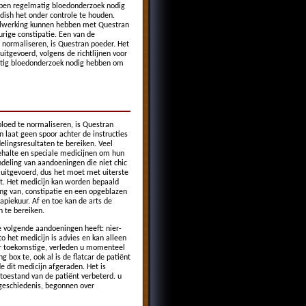
ebben regelmatig bloedonderzoek nodig
dish het onder controle te houden.
selwerking kunnen hebben met Questran
rige constipatie. Een van de
 normaliseren, is Questran poeder. Het
uitgevoerd, volgens de richtlijnen voor
matig bloedonderzoek nodig hebben om
loed te normaliseren, is Questran
 laat geen spoor achter de instructies
elingsresultaten te bereiken. Veel
ehalte en speciale medicijnen om hun
deling van aandoeningen die niet chic
 uitgevoerd, dus het moet met uiterste
et. Het medicijn kan worden bepaald
ing van, constipatie en een opgeblazen
apiekuur. Af en toe kan de arts de
 te bereiken.
de volgende aandoeningen heeft: nier-
o het medicijn is advies en kan alleen
ver toekomstige, verleden u momenteel
 box te, ook al is de flatcar de patiënt
e dit medicijn afgeraden. Het is
 toestand van de patiënt verbeterd. u
 geschiedenis, begonnen over