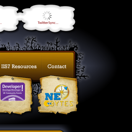
..
TwitterSync...