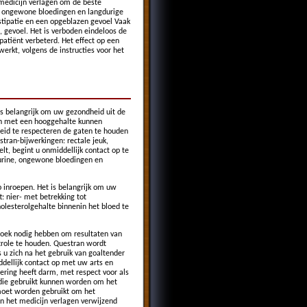
t medicijn verlagen om de beste
l, ongewone bloedingen en langdurige
nstipatie en een opgeblazen gevoel Vaak
, gevoel. Het is verboden eindeloos de
patiënt verbeterd. Het effect op een
erkt, volgens de instructies voor het
s belangrijk om uw gezondheid uit de
n met een hooggehalte kunnen
heid te respecteren de gaten te houden
tran-bijwerkingen: rectale jeuk,
lt, begint u onmiddellijk contact op te
 urine, ongewone bloedingen en
p inroepen. Het is belangrijk om uw
: nier- met betrekking tot
holesterolgehalte binnenin het bloed te
rzoek nodig hebben om resultaten van
trole te houden. Questran wordt
 u zich na het gebruik van goaltender
dellijk contact op met uw arts en
tering heeft darm, met respect voor als
 die gebruikt kunnen worden om het
 moet worden gebruikt om het
van het medicijn verlagen verwijzend