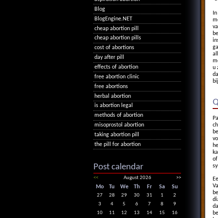
Blog
In
BlogEngine.NET
me
va
cheap abortion pill
be
cheap abortion pills
in
ga
cost of abortions
al
day after pill
mo
effects of abortion
u 
da
free abortion clinic
bi
free abortions
herbal abortion
Q
is abortion legal
methods of abortion
Pa
misoprostol abortion
ch
be
taking abortion pill
vo
the pill for abortion
he
ka
of
Post calendar
sy
<<
August 2026
>>
Ee
Va
Mo
Tu
We
Th
Fr
Sa
Su
be
27
28
29
30
31
1
2
di
3
4
5
6
7
8
9
da
be
10
11
12
13
14
15
16