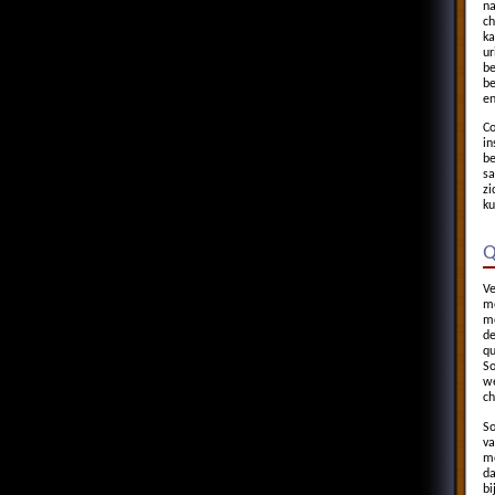
na
ch
ka
ur
be
be
en
Co
in
be
sa
zi
ku
Q
Ve
me
me
de
qu
So
we
ch
So
va
me
da
bi