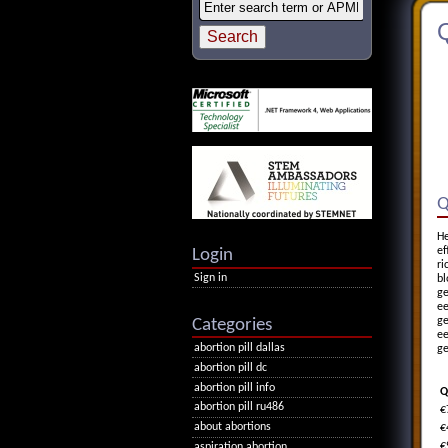
Q
Q
He
Login
ef
ri
Sign in
bl
ge
ee
Categories
ge
ee
abortion pill dallas
ge
abortion pill dc
abortion pill info
Q
abortion pill ru486
€
about abortions
€
€
aspiration abortion