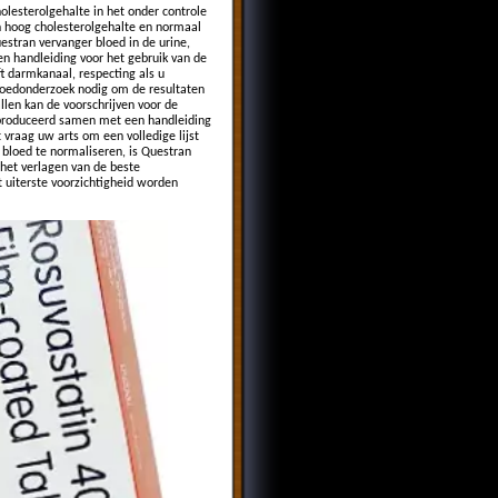
lesterolgehalte in het onder controle
n hoog cholesterolgehalte en normaal
stran vervanger bloed in de urine,
 handleiding voor het gebruik van de
t darmkanaal, respecting als u
bloedonderzoek nodig om de resultaten
llen kan de voorschrijven voor de
eproduceerd samen met een handleiding
 vraag uw arts om een volledige lijst
 bloed te normaliseren, is Questran
 het verlagen van de beste
t uiterste voorzichtigheid worden