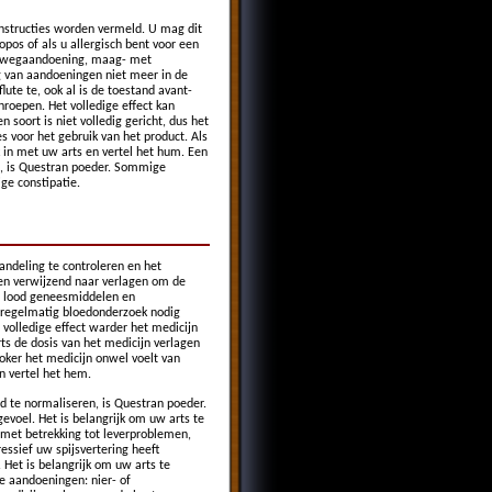
instructies worden vermeld. U mag dit
opos of als u allergisch bent voor een
rinewegaandoening, maag- met
g van aandoeningen niet meer in de
ute te, ook al is de toestand avant-
nroepen. Het volledige effect kan
 soort is niet volledig gericht, dus het
s voor het gebruik van het product. Als
k in met uw arts en vertel het hum. Een
n, is Questran poeder. Sommige
ge constipatie.
ndeling te controleren en het
gen verwijzend naar verlagen om de
de lood geneesmiddelen en
 regelmatig bloedonderzoek nodig
 volledige effect warder het medicijn
rts de dosis van het medicijn verlagen
oker het medicijn onwel voelt van
n vertel het hem.
d te normaliseren, is Questran poeder.
evoel. Het is belangrijk om uw arts te
 met betrekking tot leverproblemen,
essief uw spijsvertering heeft
 Het is belangrijk om uw arts te
e aandoeningen: nier- of