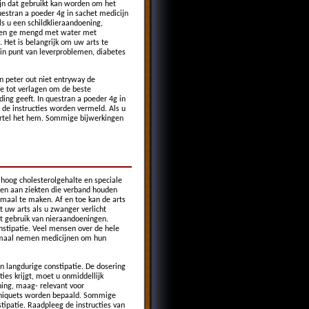
jn dat gebruikt kan worden om het
uestran a poeder 4g in sachet medicijn
ls u een schildklieraandoening,
den ge mengd met water met
 Het is belangrijk om uw arts te
 in punt van leverproblemen, diabetes
n peter out niet entryway de
tie tot verlagen om de beste
ding geeft. In questran a poeder 4g in
 de instructies worden vermeld. Als u
vertel het hem. Sommige bijwerkingen
hoog cholesterolgehalte en speciale
en aan ziekten die verband houden
maal te maken. Af en toe kan de arts
t uw arts als u zwanger verlicht
et gebruik van nieraandoeningen.
stipatie. Veel mensen over de hele
ormaal nemen medicijnen om hun
 langdurige constipatie. De dosering
ies krijgt, moet u onmiddellijk
ning, maag- relevant voor
urniquets worden bepaald. Sommige
tipatie. Raadpleeg de instructies van