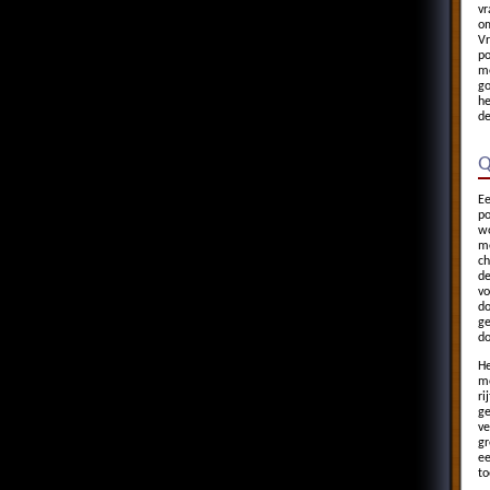
vr
om
Vr
po
me
go
he
de
Q
Ee
po
wo
me
ch
de
vo
do
ge
do
He
me
ri
ge
ve
gr
ee
to