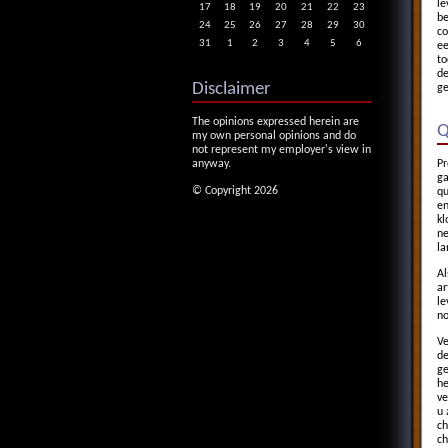
le
17
18
19
20
21
22
23
be
24
25
26
27
28
29
30
co
31
1
2
3
4
5
6
ee
to
de
Disclaimer
ge
The opinions expressed herein are
Q
my own personal opinions and do
not represent my employer's view in
Pr
anyway.
ga
© Copyright 2026
qu
en
kl
ne
la
Al
ar
le
no
Ve
de
ge
he
ve
u 
ch
ch